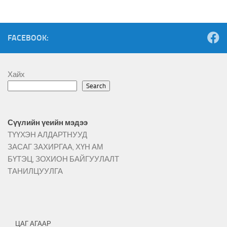
FACEBOOK:
Хайх
Search
Сүүлийн үеийн мэдээ
ТҮҮХЭН АЛДАРТНУУД
ЗАСАГ ЗАХИРГАА, ХҮН АМ
БҮТЭЦ, ЗОХИОН БАЙГУУЛАЛТ
ТАНИЛЦУУЛГА
ЦАГ АГААР