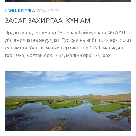
ТАНИЛЦУУЛГА
2024-03-22
ЗАСАГ ЗАХИРГАА, ХҮН АМ
Эрдэнэмандал суманд 13 албан байгууллага, 45 ААН
үйл ажиллагаа явуулдаг. Тус сум нь нийт 1622 өрх, 5608
хүн амтай. Үүнээс малчин өрхийн тоо 1221, малчдын
тоо 1934, малтай өрх 1454, малгүй өрх 135, өрх...