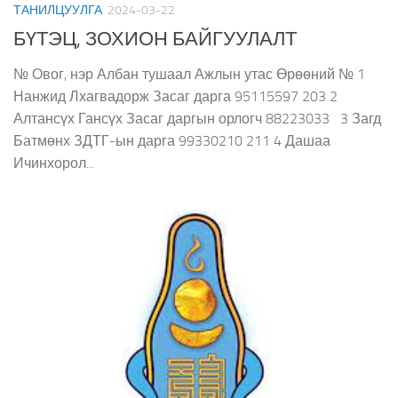
ТАНИЛЦУУЛГА
2024-03-22
БҮТЭЦ, ЗОХИОН БАЙГУУЛАЛТ
№ Овог, нэр Албан тушаал Ажлын утас Өрөөний № 1
Нанжид Лхагвадорж Засаг дарга 95115597 203 2
Алтансүх Гансүх Засаг даргын орлогч 88223033 3 Загд
Батмөнх ЗДТГ-ын дарга 99330210 211 4 Дашаа
Ичинхорол...