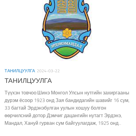
ТАНИЛЦУУЛГА
2024-03-22
ТАНИЛЦУУЛГА
Түүхэн товчоо:Шинэ Монгол Улсын нутгийн захиргааны
дүрэм ёсоор 1923 онд Зая бандидагийн шавийг 16 сум,
33 багтай Эрдэнэбулган уулын хошуу болгон
өөрчилсний дотор Дэмчиг дацангийн нутагт Эрдэнэ,
Мандал, Хануй гурван сум байгуулагдаж, 1925 онд...