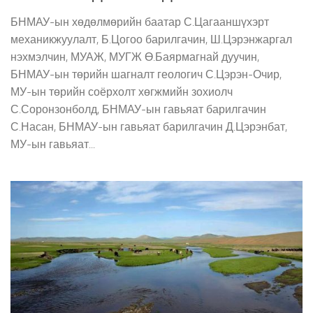
БНМАУ-ын хөдөлмөрийн баатар С.Цагааншүхэрт
механикжуулалт, Б.Цогоо барилгачин, Ш.Цэрэнжаргал
нэхмэлчин, МУАЖ, МУГЖ Ө.Баярмагнай дуучин,
БНМАУ-ын төрийн шагналт геологич С.Цэрэн-Очир,
МУ-ын төрийн соёрхолт хөгжмийн зохиолч
С.Соронзонболд, БНМАУ-ын гавьяат барилгачин
С.Насан, БНМАУ-ын гавьяат барилгачин Д.Цэрэнбат,
МУ-ын гавьяат...