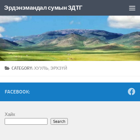
Эрдэнэмандал сумын ЗДТГ
Skip to content
CATEGORY:
ХУУЛЬ, ЭРХЗҮЙ
FACEBOOK:
Хайх
Search