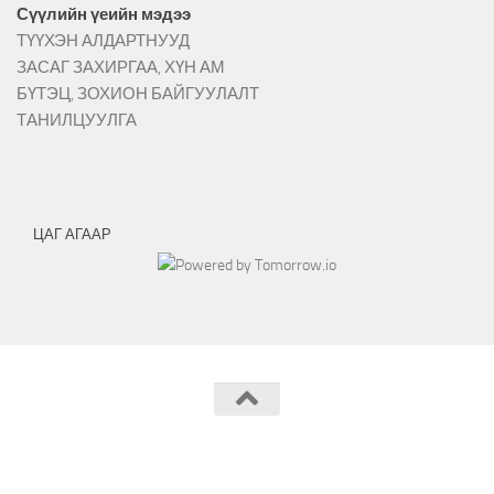
Сүүлийн үеийн мэдээ
ТҮҮХЭН АЛДАРТНУУД
ЗАСАГ ЗАХИРГАА, ХҮН АМ
БҮТЭЦ, ЗОХИОН БАЙГУУЛАЛТ
ТАНИЛЦУУЛГА
ЦАГ АГААР
Эрдэнэмандал сумын ЗДТГ © 2026.