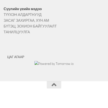
Сүүлийн үеийн мэдээ
ТҮҮХЭН АЛДАРТНУУД
ЗАСАГ ЗАХИРГАА, ХҮН АМ
БҮТЭЦ, ЗОХИОН БАЙГУУЛАЛТ
ТАНИЛЦУУЛГА
ЦАГ АГААР
Эрдэнэмандал сумын ЗДТГ © 2026.