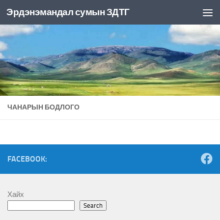
Эрдэнэмандал сумын ЗДТГ
Skip to content
ЧАНАРЫН БОДЛОГО
FACEBOOK:
Хайх
Search