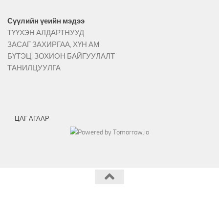
Сүүлийн үеийн мэдээ
ТҮҮХЭН АЛДАРТНУУД
ЗАСАГ ЗАХИРГАА, ХҮН АМ
БҮТЭЦ, ЗОХИОН БАЙГУУЛАЛТ
ТАНИЛЦУУЛГА
ЦАГ АГААР
Эрдэнэмандал сумын ЗДТГ © 2026.