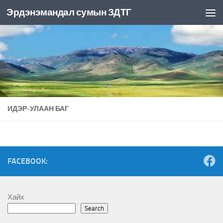
Эрдэнэмандал сумын ЗДТГ
Skip to content
ИДЭР-УЛААН БАГ
FACEBOOK:
Хайх
Search