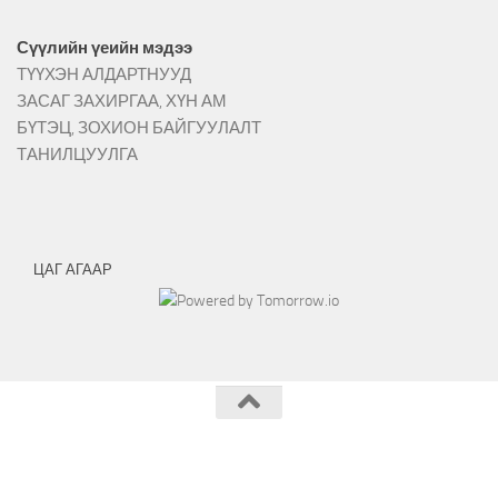
Сүүлийн үеийн мэдээ
ТҮҮХЭН АЛДАРТНУУД
ЗАСАГ ЗАХИРГАА, ХҮН АМ
БҮТЭЦ, ЗОХИОН БАЙГУУЛАЛТ
ТАНИЛЦУУЛГА
ЦАГ АГААР
Эрдэнэмандал сумын ЗДТГ © 2026.